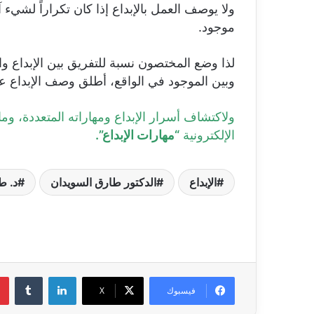
موجود.
وبين الموجود في الواقع، أطلق وصف الإبداع عل
ولاكتشاف أسرار الإبداع ومهاراته المتعددة، وما
الإلكترونية
“مهارات الإبداع”.
الإبداع
الدكتور طارق السويدان
د. ط
لينكدإن
‏Tumblr
فيسبوك
X