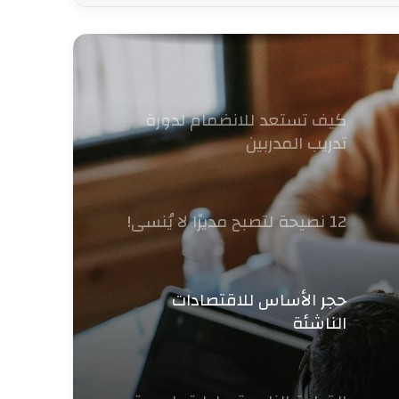
كيف تستعد للانضمام لدورة
تدريب المدربين
12 نصيحة لتصبح مديرًا لا يُنسى!
حجر الأساس للاقتصادات
الناشئة
القيادة الناعمة .. إدارة بلمسة
إنسانية