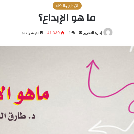
الإبداع والذكاء
ما هو الإبداع؟
إدارة التحرير
أرسل
1
41٬330
دقيقة واحدة
بريدا
إلكترونيا