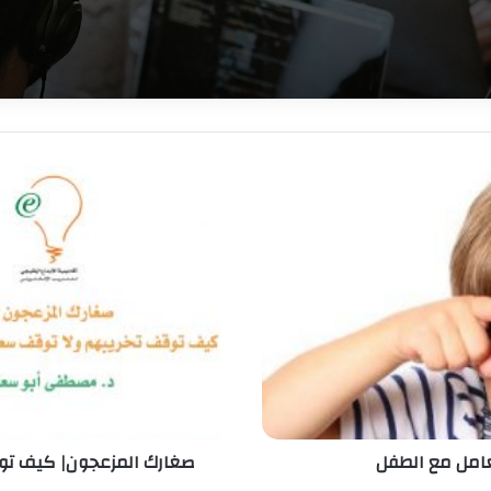
تعامل مع الطفل
صغارك المزعجون| كيف تو