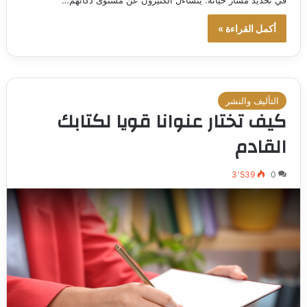
أكمل القراءة »
التأليف والنشر
كيف تختار عنوانا قويا لكتابك
القادم
3٬539
0