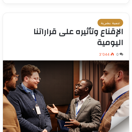
تنمية بشرية
الإقناع وتأثيره على قراراتنا
اليومية
3٬044
0