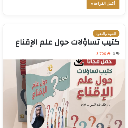
أكمل القراءة »
القوة والنفوذ
كتيب تساؤلات حول علم الإقناع
3٬700
0