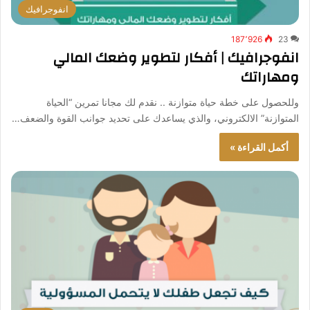
انفوجرافيك
187٬926
23
انفوجرافيك | أفكار لتطوير وضعك المالي
ومهاراتك
وللحصول على خطة حياة متوازنة .. نقدم لك مجانا تمرين “الحياة
المتوازنة” الالكتروني، والذي يساعدك على تحديد جوانب القوة والضعف…
أكمل القراءة »