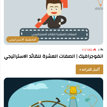
التخطيط الاستراتيجي
112٬583
8
انفوجرافيك | الصفات العشرة للقائد الاستراتيجي
أكمل القراءة »