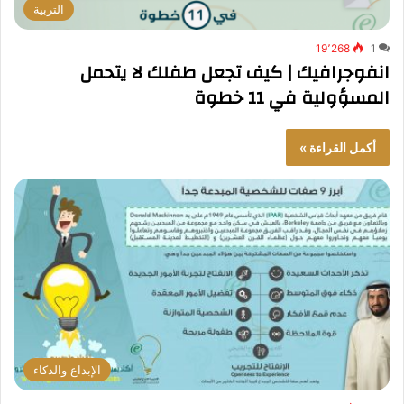
التربية
19٬268
1
انفوجرافيك | كيف تجعل طفلك لا يتحمل
المسؤولية في 11 خطوة
أكمل القراءة »
الإبداع والذكاء