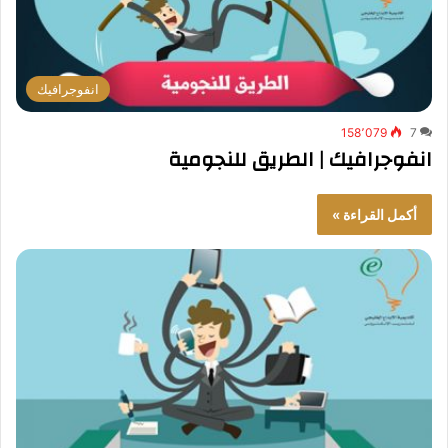
انفوجرافيك
158٬079
7
انفوجرافيك | الطريق للنجومية
أكمل القراءة »