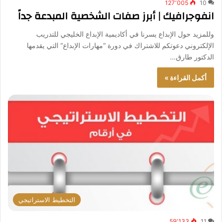
127٬005
10
انفوجرافيك | أبرز صفات الشخصية المبدعة جداً
وللمزيد حول الإبداع يسرنا في أكاديمية الإبداع الخليجي للتدريب
الإلكتروني دعوتكم للاشتراك في دورة “مهارات الإبداع” التي يقدمها
الدكتور طارق…
أكمل القراءة »
التخطيط الاستراتيجي
59٬133
11