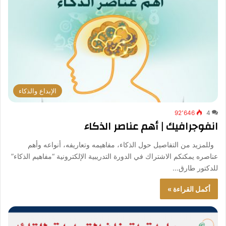
الإبداع والذكاء
92٬646
4
انفوجرافيك | أهم عناصر الذكاء
وللمزيد من التفاصيل حول الذكاء، مفاهيمه وتعاريفه، أنواعه وأهم
عناصره يمكنكم الاشتراك في الدورة التدريبية الإلكترونية “مفاهيم الذكاء”
للدكتور طارق…
أكمل القراءة »