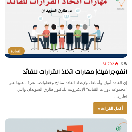
القيادة
61٬702
5
انفوجرافيك| مهارات اتخاذ القرارات للقائد
إن القادة أنواع وأنماط، ولإعداد القادة نماذج وخطوات.. تعرف عليها عبر
“مجموعة دورات القيادة” الإلكترونية للدكتور طارق السويدان والتي
تطرح…
أكمل القراءة »