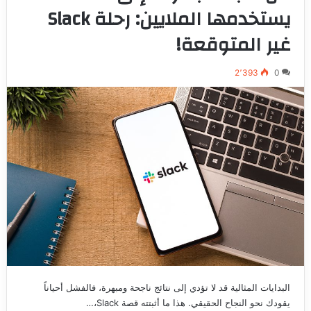
يستخدمها الملايين: رحلة Slack
غير المتوقعة!
2٬393
0
البدايات المثالية قد لا تؤدي إلى نتائج ناجحة ومبهرة، فالفشل أحياناً
يقودك نحو النجاح الحقيقي. هذا ما أثبتته قصة Slack،…